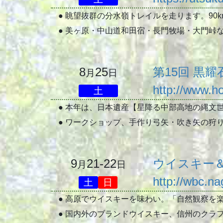
● 眺望抜群の分水嶺トレイルを走ります。90km
● 美ヶ原・中山道和田宿・長門牧場・大門峠など
8
25
第15回 黒
月
日
http://www.ho
土
● 本年は、日本遺産【星降る中部高地の縄文
● ワークショップ、手作り弓矢・吹き矢の狩
9
21-22
ウイスキー
月
日
http://wbc.na
土
日
● 高原でウイスキーを味わい。「自然観察を
● 国内外のブランドウイスキー、信州のクラ