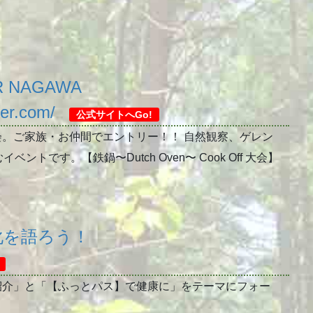
R NAGAWA
eer.com/
公式サイトへGo!
会。ご家族・お仲間でエントリー！！ 自然観察、ゲレン
です。【鉄鍋〜Dutch Oven〜 Cook Off 大会】
化を語ろう！
紹介」と「【ふっとパス】で健康に」をテーマにフォー