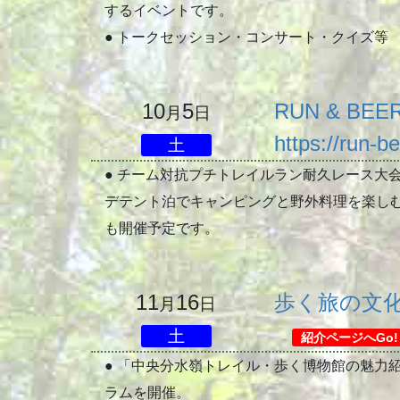
するイベントです。
● トークセッション・コンサート・クイズ等
10
5
RUN & BEE
月
日
https://run-b
土
● チーム対抗プチトレイルラン耐久レース大
デテント泊でキャンピングと野外料理を楽しむイベント
も開催予定です。
11
16
歩く旅の文
月
日
土
紹介ページへGo!
● 「中央分水嶺トレイル・歩く博物館の魅力
ラムを開催。