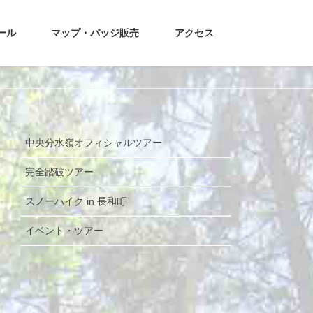
ール
マップ・バッジ販売
アクセス
中央分水嶺オフィシャルツアー
完全踏破ツアー
スノーハイク in 長和町
イベント・ツアー