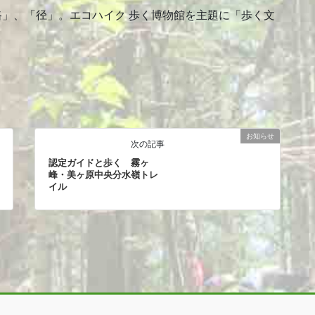
路」、「径」。エコハイク 歩く博物館を主題に「歩く文
お知らせ
次の記事
認定ガイドと歩く 霧ヶ
峰・美ヶ原中央分水嶺トレ
イル