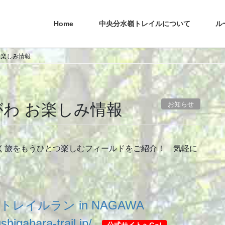
Home
中央分水嶺トレイルについて
ル
お楽しみ情報
お知らせ
がわ お楽しみ情報
く旅をもうひとつ楽しむフィールドをご紹介！ 気軽に
トレイルラン in NAGAWA
shigahara-trail.jp/
公式サイトへGo!