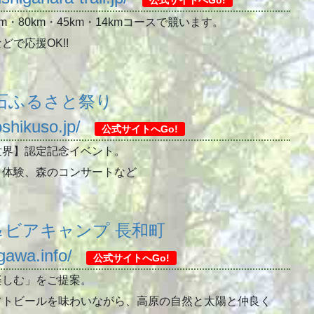
・80km・45km・14kmコースで競います。
で応援OK!!
耀石ふるさと祭り
shikuso.jp/
公式サイトへGo!
世界】認定記念イベント。
り体験、森のコンサートなど
＆ビアキャンプ 長和町
gawa.info/
公式サイトへGo!
楽しむ」をご提案。
フトビールを味わいながら、高原の自然と太陽と仲良く