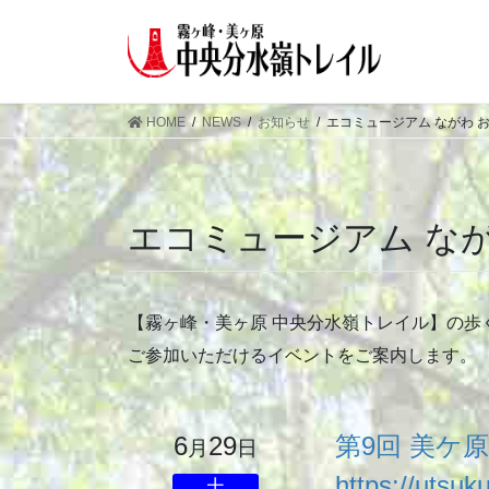
HOME
NEWS
お知らせ
エコミュージアム ながわ 
エコミュージアム な
【霧ヶ峰・美ヶ原 中央分水嶺トレイル】の歩
ご参加いただけるイベントをご案内します。
6
29
第9回 美ケ原
月
日
https://utsuku
土